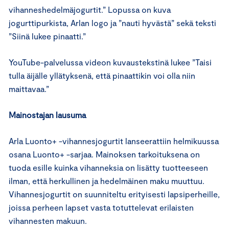
vihanneshedelmäjogurtit.” Lopussa on kuva
jogurttipurkista, Arlan logo ja ”nauti hyvästä” sekä teksti
”Siinä lukee pinaatti.”
YouTube-palvelussa videon kuvaustekstinä lukee ”Taisi
tulla äijälle yllätyksenä, että pinaattikin voi olla niin
maittavaa.”
Mainostajan lausuma
Arla Luonto+ -vihannesjogurtit lanseerattiin helmikuussa
osana Luonto+ -sarjaa. Mainoksen tarkoituksena on
tuoda esille kuinka vihanneksia on lisätty tuotteeseen
ilman, että herkullinen ja hedelmäinen maku muuttuu.
Vihannesjogurtit on suunniteltu erityisesti lapsiperheille,
joissa perheen lapset vasta totuttelevat erilaisten
vihannesten makuun.