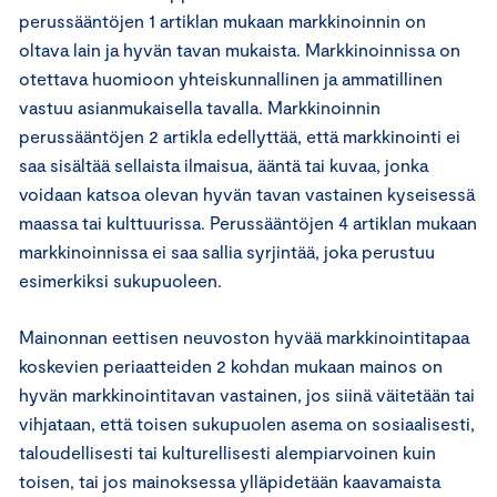
perussääntöjen 1 artiklan mukaan markkinoinnin on
oltava lain ja hyvän tavan mukaista. Markkinoinnissa on
otettava huomioon yhteiskunnallinen ja ammatillinen
vastuu asianmukaisella tavalla. Markkinoinnin
perussääntöjen 2 artikla edellyttää, että markkinointi ei
saa sisältää sellaista ilmaisua, ääntä tai kuvaa, jonka
voidaan katsoa olevan hyvän tavan vastainen kyseisessä
maassa tai kulttuurissa. Perussääntöjen 4 artiklan mukaan
markkinoinnissa ei saa sallia syrjintää, joka perustuu
esimerkiksi sukupuoleen.
Mainonnan eettisen neuvoston hyvää markkinointitapaa
koskevien periaatteiden 2 kohdan mukaan mainos on
hyvän markkinointitavan vastainen, jos siinä väitetään tai
vihjataan, että toisen sukupuolen asema on sosiaalisesti,
taloudellisesti tai kulturellisesti alempiarvoinen kuin
toisen, tai jos mainoksessa ylläpidetään kaavamaista