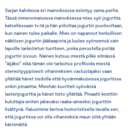
Sarjan kahdessa eri mainoksessa esiintyy sama perhe.
Tässä nimenomaisessa mainoksessa mies syö jogurttia
katsellessaan tv:tä ja hän piilottaa jogurtin puolisoltaan,
kun nainen tulee paikalle. Mies on napannut herkullisen
näköisen jogurtin jääkaapista ja luulee syöneensä vain
lapsille tarkoitetun tuotteen, jonka perustella pistää
jogurtin sivuun. Nainen kutsuu miestä pilke silmässä
”äijäksi” eikä tämän ole tarkoitus profiloida miestä
stereotyyppisesti vihanneksien vastustajaksi vaan
yllättää hänet tiedolla että hyvänmakuisessa jogurtissa
onkin pinaattia. Mieshän kuvitteli syövänsä
lastenjogurttia ja hänet tieto yllättää. Pinaatti koettiin
kuluttajia eniten jakavaksi raaka-aineeksi jogurttiin
lisättynä. Halusimme kertoa humoristisella tavalla sen,
että jogurtissa voi olla vihanneksia maun siitä yhtään
kärsimättä.