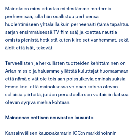
Mainoksen mies edustaa mielestämme modernia
perheenisää, sillä hän osallistuu perheensä
huolehtimiseen yhtälailla kuin perheenäiti (tämä tapahtuu
sarjan ensimmäisessä TV filmissä) ja koettaa nauttia
omista pienistä hetkistä kuten kiireiset vanhemmat, sekä
äidit että isät, tekevät.
Terveellisten ja herkullisten tuotteiden kehittäminen on
Arlan missio ja haluamme yllättää kuluttajat huomaamaan,
että nämä eivät ole toisiaan poissulkevia ominaisuuksia.
Emme koe, että mainoksessa voidaan katsoa olevan
sellaisia piirteitä, joiden perusteella sen voitaisiin katsoa
olevan syrjivä miehiä kohtaan.
Mainonnan eettisen neuvoston lausunto
Kansainvälisen kauppakamarin ICC:n markkinoinnin