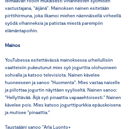
leimaavan roolin mukaisesti vihannesten syömisen
vastustajana, "äijänä". Mainoksen nainen esitetään
pirttihirmuna, joka ilkamoi miehen näennäisellä virheellä
syödä vihanneksia ja patistaa miestä parempiin
elämäntapoihin.
Mainos
YouTubessa esitettävässä mainoksessa urheilullisiin
vaatteisiin pukeutunut mies syö jogurttia olohuoneen
sohvalla ja katsoo televisiota. Nainen kävelee
huoneeseen ja sanoo ”Huomenta”. Mies vastaa naiselle
ja piilottaa jogurtin näyttäen syyliseltä. Nainen sanoo:
”Hellyttävää. Äijä syö pinaattia vapaaehtoisesti.” Nainen
kävelee pois. Mies katsoo jogurttipurkkia epäuskoisena
ja mutisee ”pinaattia.”
Taustaääni sanoo ”Arla Luonto+