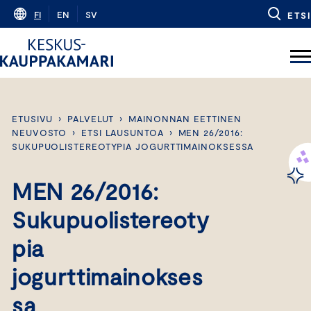
Skip
FI
EN
SV
ETSI
to
content
ETUSIVU
›
PALVELUT
›
MAINONNAN EETTINEN
NEUVOSTO
›
ETSI LAUSUNTOA
›
MEN 26/2016:
SUKUPUOLISTEREOTYPIA JOGURTTIMAINOKSESSA
MEN 26/2016:
Sukupuolistereoty
pia
jogurttimainokses
sa