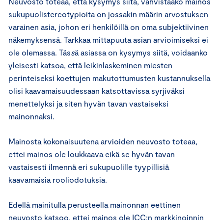
Neuvosto toteaa, että kysymys siitä, vahvistaako mainos
sukupuolistereotypioita on jossakin määrin arvostuksen
varainen asia, johon eri henkilöillä on oma subjektiivinen
näkemyksensä. Tarkkaa mittapuuta asian arvioimiseksi ei
ole olemassa. Täs
s
ä asiassa on kysymys siitä, voidaanko
yleisesti katsoa, että leikinlaskeminen miesten
perinteiseksi koettujen makutottumusten kustannuksella
olisi kaavamaisuudessaan katsottavissa syrjiväksi
menettelyksi ja siten hyvän tavan vastaiseksi
mainonnaksi.
Mainosta kokonaisuutena arvioiden neuvosto toteaa,
ettei mainos ole loukkaava eikä se hyvän tavan
vastaisesti ilmennä eri sukupuolille tyypillisiä
kaavamaisia rooliodotuksia.
Edellä mainitulla perusteella mainonnan eettinen
neuvosto katsoo, ettei mainos ole ICC:n markkinoinnin