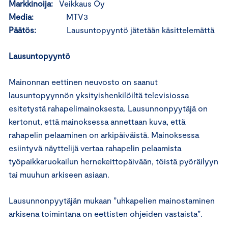
Markkinoija:
Veikkaus Oy
Media:
MTV3
Päätös:
Lausuntopyyntö jätetään käsittelemättä
Lausuntopyyntö
Mainonnan eettinen neuvosto on saanut
lausuntopyynnön yksityishenkilöiltä televisiossa
esitetystä rahapelimainoksesta. Lausunnonpyytäjä on
kertonut, että mainoksessa annettaan kuva, että
rahapelin pelaaminen on arkipäiväistä. Mainoksessa
esiintyvä näyttelijä vertaa rahapelin pelaamista
työpaikkaruokailun hernekeittopäivään, töistä pyöräilyyn
tai muuhun arkiseen asiaan.
Lausunnonpyytäjän mukaan ”uhkapelien mainostaminen
arkisena toimintana on eettisten ohjeiden vastaista”.