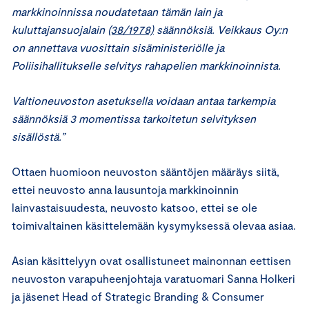
markkinoinnissa noudatetaan tämän lain ja
kuluttajansuojalain
(38/1978)
säännöksiä. Veikkaus Oy:n
on annettava vuosittain sisäministeriölle ja
Poliisihallitukselle selvitys rahapelien markkinoinnista.
Valtioneuvoston asetuksella voidaan antaa tarkempia
säännöksiä 3 momentissa tarkoitetun selvityksen
sisällöstä.”
Ottaen huomioon neuvoston sääntöjen määräys siitä,
ettei neuvosto anna lausuntoja markkinoinnin
lainvastaisuudesta, neuvosto katsoo, ettei se ole
toimivaltainen käsittelemään kysymyksessä olevaa asiaa.
Asian käsittelyyn ovat osallistuneet mainonnan eettisen
neuvoston varapuheenjohtaja varatuomari Sanna Holkeri
ja jäsenet Head of Strategic Branding & Consumer