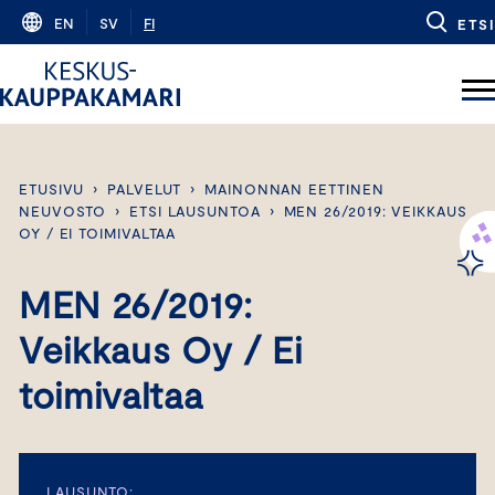
Skip
EN
SV
FI
ETSI
to
content
ETUSIVU
›
PALVELUT
›
MAINONNAN EETTINEN
NEUVOSTO
›
ETSI LAUSUNTOA
›
MEN 26/2019: VEIKKAUS
OY / EI TOIMIVALTAA
MEN 26/2019:
Veikkaus Oy / Ei
toimivaltaa
LAUSUNTO: