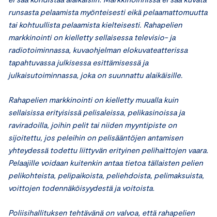
runsasta pelaamista myönteisesti eikä pelaamattomuutta
tai kohtuullista pelaamista kielteisesti. Rahapelien
markkinointi on kielletty sellaisessa televisio- ja
radiotoiminnassa, kuvaohjelman elokuvateatterissa
tapahtuvassa julkisessa esittämisessä ja
julkaisutoiminnassa, joka on suunnattu alaikäisille.
Rahapelien markkinointi on kielletty muualla kuin
sellaisissa erityisissä pelisaleissa, pelikasinoissa ja
raviradoilla, joihin pelit tai niiden myyntipiste on
sijoitettu, jos peleihin on pelisääntöjen antamisen
yhteydessä todettu liittyvän erityinen pelihaittojen vaara.
Pelaajille voidaan kuitenkin antaa tietoa tällaisten pelien
pelikohteista, pelipaikoista, peliehdoista, pelimaksuista,
voittojen todennäköisyydestä ja voitoista.
Poliisihallituksen tehtävänä on valvoa, että rahapelien