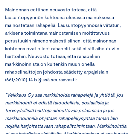
Mainonnan eettinen neuvosto toteaa, että
lausuntopyynnön kohteena olevassa mainoksessa
mainostetaan rahapeliä. Lausuntopyynnössä viitatun,
arkisena toimintana mainostamisen moitittavuus
perustuukin nimenomaisesti siihen, että mainonnan
kohteena ovat olleet rahapelit sekä niistä aiheutuviin
haittoihin. Neuvosto toteaa, että rahapelien
markkinoinnista on kuitenkin muun ohella
rahapelihaittojen johdosta säädetty arpajaislain
(661/2010) 14 b §:ssä seuraavasti:
”Veikkaus Oy saa markkinoida rahapelejä ja yhtiötä, jos
markkinointi ei edistä taloudellisia, sosiaalisia ja
terveydellisiä haittoja aiheuttavaa pelaamista ja jos
markkinoinnilla ohjataan rahapelikysyntää tämän lain
nojalla harjoitettavaan rahapelitoimintaan. Markkinointia
ei saa kohdistaa alaikäisiin. Markkinoinnissa ei saa kuvata