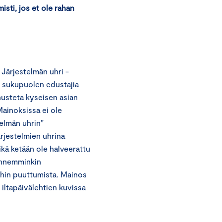
sti, jos et ole rahan
Järjestelmän uhri -
 sukupuolen edustajia
nnusteta kyseisen asian
Mainoksissa ei ole
elmän uhrin”
ärjestelmien uhrina
ikä ketään ole halveerattu
ennemminkin
oihin puuttumista. Mainos
i iltapäivälehtien kuvissa