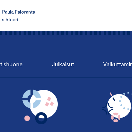
Paula Paloranta
sihteeri
tishuone
Julkaisut
Vaikuttami