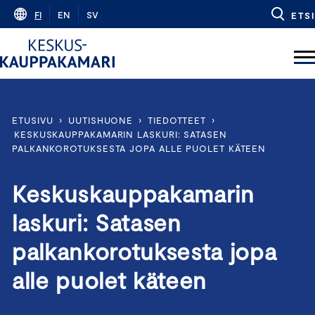
Skip
FI
EN
SV
ETSI
to
content
ETUSIVU
›
UUTISHUONE
›
TIEDOTTEET
›
KESKUSKAUPPAKAMARIN LASKURI: SATASEN
PALKANKOROTUKSESTA JOPA ALLE PUOLET KÄTEEN
Keskuskauppakamarin
laskuri: Satasen
palkankorotuksesta jopa
alle puolet käteen