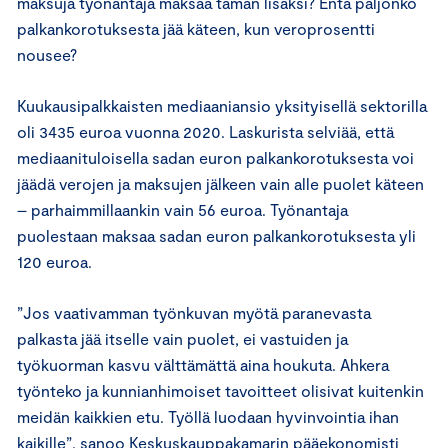
maksuja työnantaja maksaa tämän lisäksi? Entä paljonko
palkankorotuksesta jää käteen, kun veroprosentti
nousee?
Kuukausipalkkaisten mediaaniansio yksityisellä sektorilla
oli 3435 euroa vuonna 2020. Laskurista selviää, että
mediaanituloisella sadan euron palkankorotuksesta voi
jäädä verojen ja maksujen jälkeen vain alle puolet käteen
– parhaimmillaankin vain 56 euroa. Työnantaja
puolestaan maksaa sadan euron palkankorotuksesta yli
120 euroa.
”Jos vaativamman työnkuvan myötä paranevasta
palkasta jää itselle vain puolet, ei vastuiden ja
työkuorman kasvu välttämättä aina houkuta. Ahkera
työnteko ja kunnianhimoiset tavoitteet olisivat kuitenkin
meidän kaikkien etu. Työllä luodaan hyvinvointia ihan
kaikille”, sanoo Keskuskauppakamarin pääekonomisti